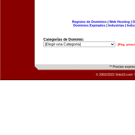
Registro de Dominios
|
Web Hosting
|
D
Dominios Expirados
|
Industrias
|
Indu
Categorías de Dominio:
[Pág. princi
** Precios expre
© 2002/2022 Solo10.com