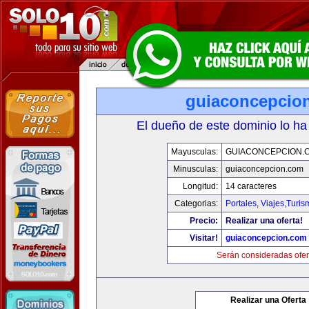
guiaconcepcio
El dueño de este dominio lo ha
Mayusculas:
GUIACONCEPCION.
Minusculas:
guiaconcepcion.com
Longitud:
14 caracteres
Categorias:
Portales
,
Viajes,Turi
Precio:
Realizar una oferta!
Visitar!
guiaconcepcion.com
Serán consideradas ofer
Realizar una Oferta