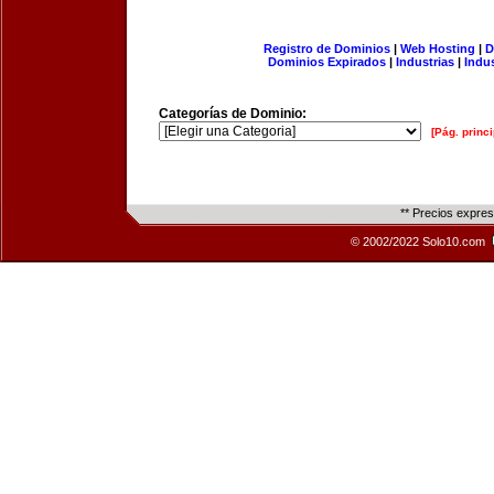
Registro de Dominios
|
Web Hosting
|
D
Dominios Expirados
|
Industrias
|
Indu
Categorías de Dominio:
[Pág. princi
** Precios expre
© 2002/2022 Solo10.com