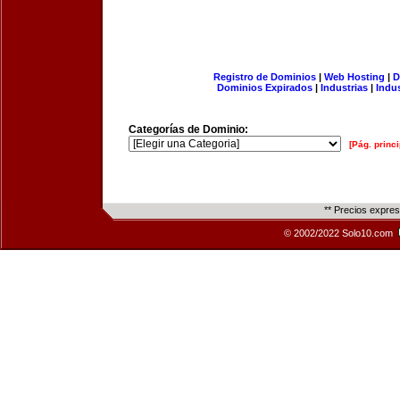
Registro de Dominios
|
Web Hosting
|
D
Dominios Expirados
|
Industrias
|
Indu
Categorías de Dominio:
[Pág. princi
** Precios expre
© 2002/2022 Solo10.com