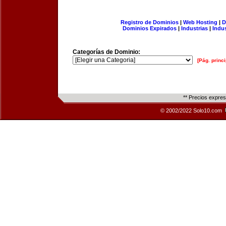
Registro de Dominios
|
Web Hosting
|
D
Dominios Expirados
|
Industrias
|
Indu
Categorías de Dominio:
[Pág. princi
** Precios expre
© 2002/2022 Solo10.com