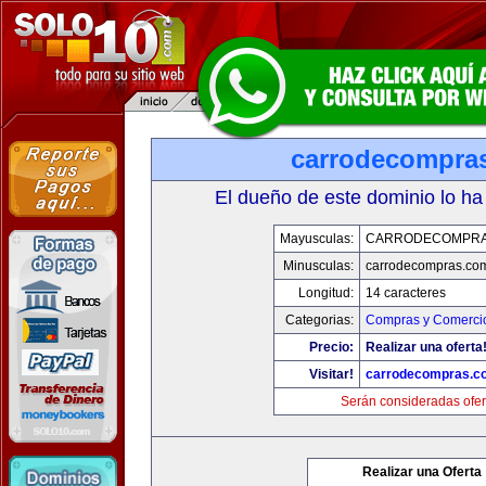
carrodecompra
El dueño de este dominio lo ha
Mayusculas:
CARRODECOMPRA
Minusculas:
carrodecompras.co
Longitud:
14 caracteres
Categorias:
Compras y Comercio
Precio:
Realizar una oferta
Visitar!
carrodecompras.c
Serán consideradas ofer
Realizar una Oferta