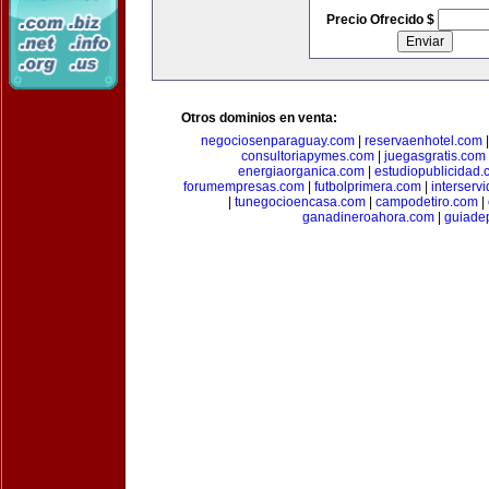
Precio Ofrecido $
Otros dominios en venta:
negociosenparaguay.com
|
reservaenhotel.com
consultoriapymes.com
|
juegasgratis.com
energiaorganica.com
|
estudiopublicidad.
forumempresas.com
|
futbolprimera.com
|
interserv
|
tunegocioencasa.com
|
campodetiro.com
|
ganadineroahora.com
|
guiade