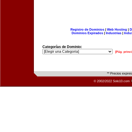
Registro de Dominios
|
Web Hosting
|
D
Dominios Expirados
|
Industrias
|
Indu
Categorías de Dominio:
[Pág. princi
** Precios expre
© 2002/2022 Solo10.com