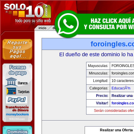
foroingles.
El dueño de este dominio lo ha
Mayusculas:
FOROINGLE
Minusculas:
foroingles.co
Longitud:
10 caracteres
Categorias:
EducaciÃ³n
Precio:
Realizar una 
Visitar!
foroingles.c
Serán consideradas ofer
Realizar una Oferta