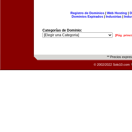
Registro de Dominios
|
Web Hosting
|
D
Dominios Expirados
|
Industrias
|
Indu
Categorías de Dominio:
[Pág. princi
** Precios expre
© 2002/2022 Solo10.com