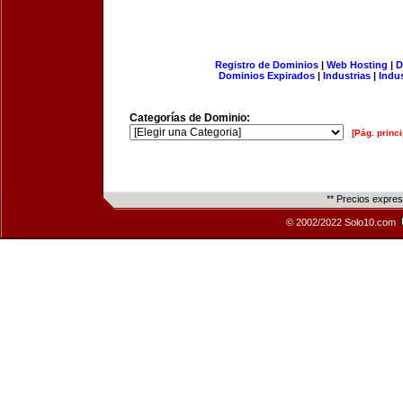
Registro de Dominios
|
Web Hosting
|
D
Dominios Expirados
|
Industrias
|
Indu
Categorías de Dominio:
[Pág. princi
** Precios expre
© 2002/2022 Solo10.com