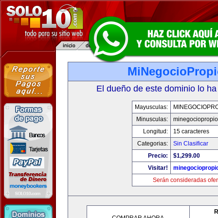
MiNegocioProp
El dueño de este dominio lo ha
Mayusculas:
MINEGOCIOPRO
Minusculas:
minegociopropi
Longitud:
15 caracteres
Categorias:
Sin Clasificar
Precio:
$1,299.00
Visitar!
minegociopropi
Serán consideradas ofer
R