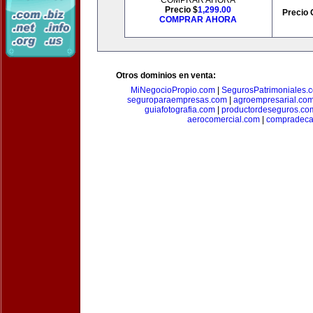
COMPRAR AHORA
Precio $
1,299.00
Precio 
COMPRAR AHORA
Otros dominios en venta:
MiNegocioPropio.com
|
SegurosPatrimoniales.
seguroparaempresas.com
|
agroempresarial.co
guiafotografia.com
|
productordeseguros.co
aerocomercial.com
|
compradec