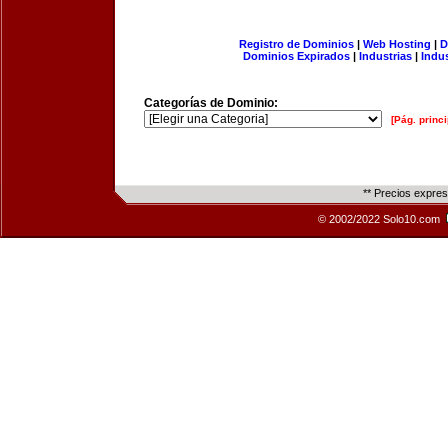
Registro de Dominios
|
Web Hosting
|
D
Dominios Expirados
|
Industrias
|
Indu
Categorías de Dominio:
[Pág. princi
** Precios expre
© 2002/2022 Solo10.com