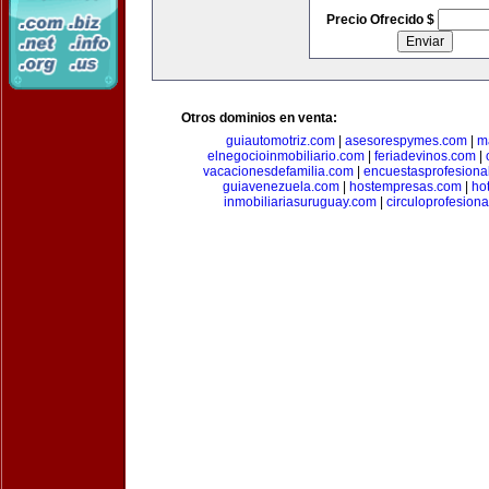
Precio Ofrecido $
Otros dominios en venta:
guiautomotriz.com
|
asesorespymes.com
|
m
elnegocioinmobiliario.com
|
feriadevinos.com
|
vacacionesdefamilia.com
|
encuestasprofesiona
guiavenezuela.com
|
hostempresas.com
|
ho
inmobiliariasuruguay.com
|
circuloprofesion