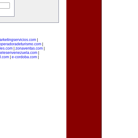
arketingservicios.com
|
operadoradeturismo.com
|
les.com
|
zonaventas.com
|
telesenvenezuela.com
|
al.com
|
e-cordoba.com
|