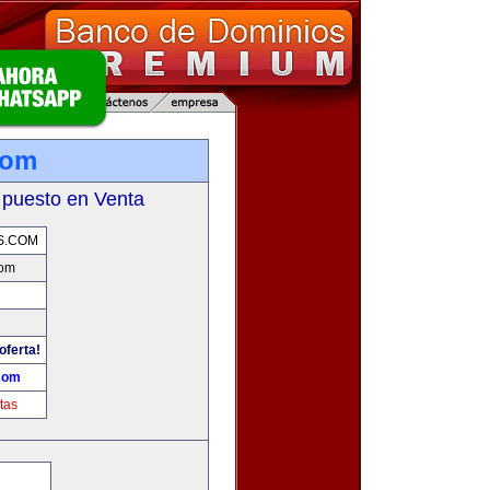
com
 puesto en Venta
S.COM
com
oferta!
com
tas