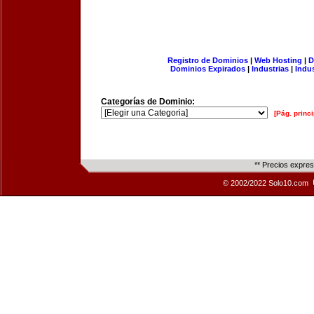
Registro de Dominios
|
Web Hosting
|
D
Dominios Expirados
|
Industrias
|
Indu
Categorías de Dominio:
[Pág. princi
** Precios expre
© 2002/2022 Solo10.com