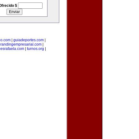
Ofrecido $
lo.com
|
guiadeportes.com
|
randingempresarial.com
|
esrafaela.com
|
turnos.org
|