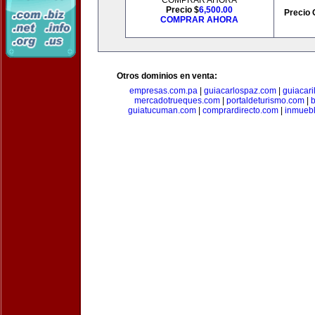
COMPRAR AHORA
Precio $
6,500.00
Precio 
COMPRAR AHORA
Otros dominios en venta:
empresas.com.pa
|
guiacarlospaz.com
|
guiacari
mercadotrueques.com
|
portaldeturismo.com
|
b
guiatucuman.com
|
comprardirecto.com
|
inmuebl