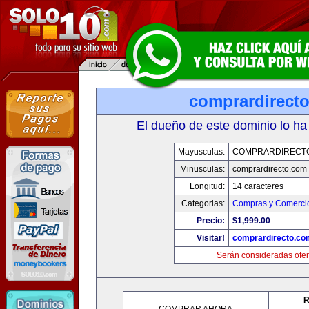
comprardirect
El dueño de este dominio lo ha
Mayusculas:
COMPRARDIRECT
Minusculas:
comprardirecto.com
Longitud:
14 caracteres
Categorias:
Compras y Comercio
Precio:
$1,999.00
Visitar!
comprardirecto.co
Serán consideradas ofer
R