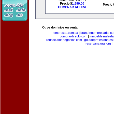
COMPRAR AHORA
Precio $
1,999.00
Precio 
COMPRAR AHORA
Otros dominios en venta:
empresas.com.pa
|
brandingempresarial.c
comprardirecto.com
|
inmueblesrafael
redsocialdenegocios.com
|
guiadeprofesionales.
reservanatural.org
|