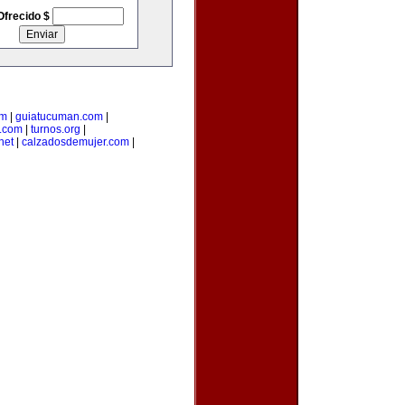
Ofrecido $
om
|
guiatucuman.com
|
a.com
|
turnos.org
|
net
|
calzadosdemujer.com
|