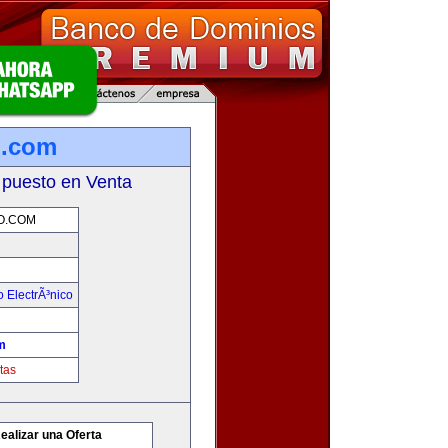
o.com
 puesto en Venta
O.COM
 ElectrÃ³nico
m
tas
ealizar una Oferta