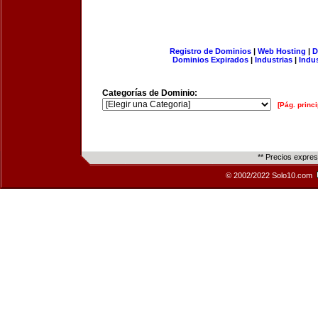
Registro de Dominios
|
Web Hosting
|
D
Dominios Expirados
|
Industrias
|
Indu
Categorías de Dominio:
[Pág. princi
** Precios expre
© 2002/2022 Solo10.com