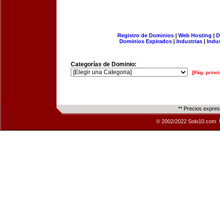
Registro de Dominios
|
Web Hosting
|
D
Dominios Expirados
|
Industrias
|
Indu
Categorías de Dominio:
[Pág. princi
** Precios expre
© 2002/2022 Solo10.com