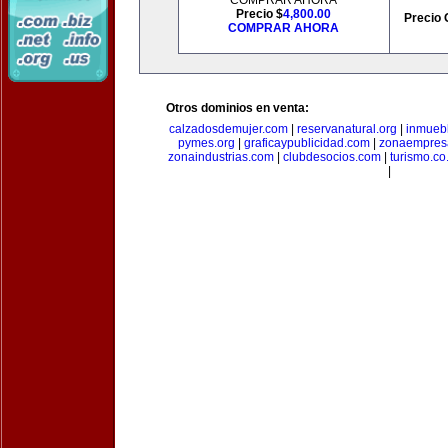
COMPRAR AHORA
Precio $
4,800.00
Precio 
COMPRAR AHORA
Otros dominios en venta:
calzadosdemujer.com
|
reservanatural.org
|
inmueb
pymes.org
|
graficaypublicidad.com
|
zonaempresa
zonaindustrias.com
|
clubdesocios.com
|
turismo.co.
|