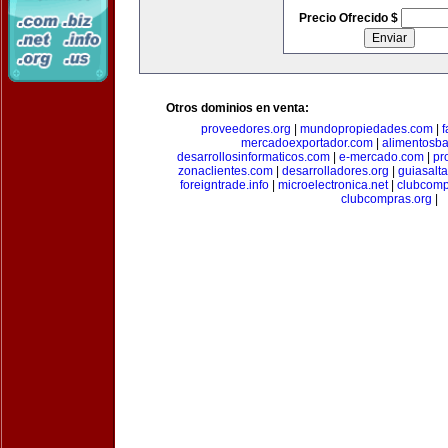
Precio Ofrecido $
Otros dominios en venta:
proveedores.org
|
mundopropiedades.com
|
f
mercadoexportador.com
|
alimentosb
desarrollosinformaticos.com
|
e-mercado.com
|
pr
zonaclientes.com
|
desarrolladores.org
|
guiasalt
foreigntrade.info
|
microelectronica.net
|
clubcom
clubcompras.org
|