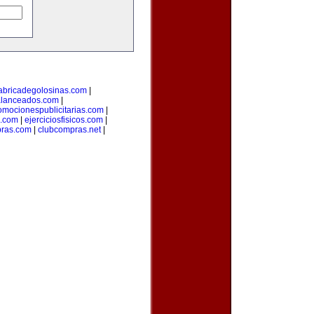
abricadegolosinas.com
|
alanceados.com
|
omocionespublicitarias.com
|
a.com
|
ejerciciosfisicos.com
|
pras.com
|
clubcompras.net
|