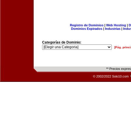
Registro de Dominios
|
Web Hosting
|
D
Dominios Expirados
|
Industrias
|
Indu
Categorías de Dominio:
[Pág. princi
** Precios expre
© 2002/2022 Solo10.com