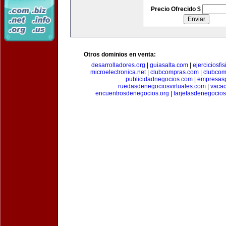
Precio Ofrecido $
Otros dominios en venta:
desarrolladores.org
|
guiasalta.com
|
ejerciciosfi
microelectronica.net
|
clubcompras.com
|
clubcom
publicidadnegocios.com
|
empresas
ruedasdenegociosvirtuales.com
|
vacac
encuentrosdenegocios.org
|
tarjetasdenegocio