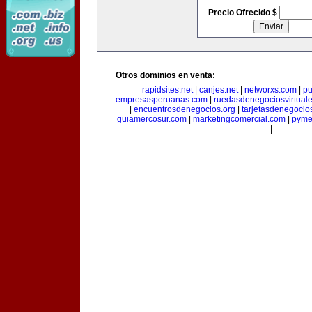
Precio Ofrecido $
Otros dominios en venta:
rapidsites.net
|
canjes.net
|
networxs.com
|
pu
empresasperuanas.com
|
ruedasdenegociosvirtual
|
encuentrosdenegocios.org
|
tarjetasdenegocio
guiamercosur.com
|
marketingcomercial.com
|
pyme
|