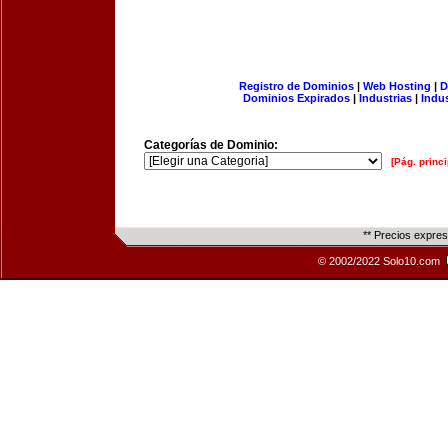
Registro de Dominios
|
Web Hosting
|
D
Dominios Expirados
|
Industrias
|
Indu
Categorías de Dominio:
[Pág. princi
** Precios expre
© 2002/2022 Solo10.com