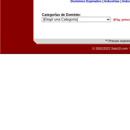
Dominios Expirados
|
Industrias
|
Indu
Categorías de Dominio:
[Pág. princi
** Precios expre
© 2002/2022 Solo10.com