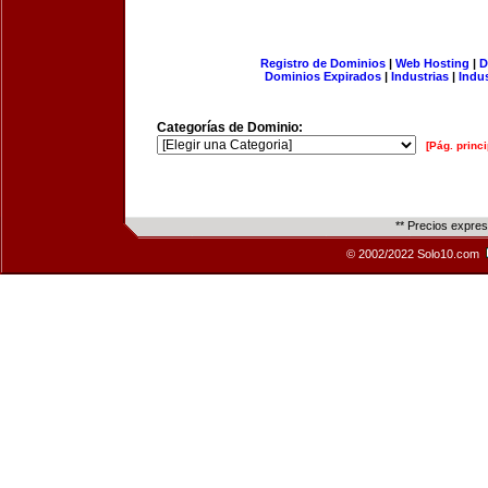
Registro de Dominios
|
Web Hosting
|
D
Dominios Expirados
|
Industrias
|
Indu
Categorías de Dominio:
[Pág. princi
** Precios expre
© 2002/2022 Solo10.com