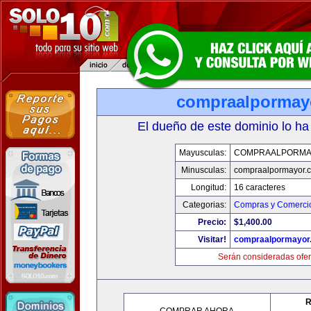
compraalpormay
El dueño de este dominio lo ha
Mayusculas:
COMPRAALPORMA
Minusculas:
compraalpormayor.
Longitud:
16 caracteres
Categorias:
Compras y Comercio
Precio:
$1,400.00
Visitar!
compraalpormayor
Serán consideradas ofer
R