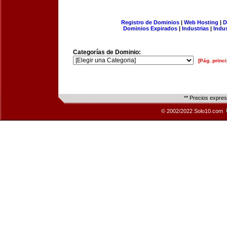
Registro de Dominios
|
Web Hosting
|
D
Dominios Expirados
|
Industrias
|
Indu
Categorías de Dominio:
[Pág. princi
** Precios expre
© 2002/2022 Solo10.com