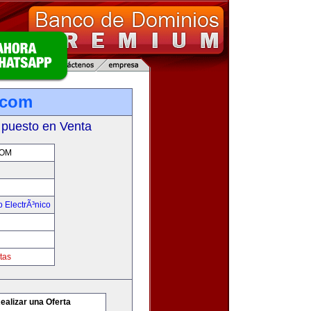
.com
 puesto en Venta
COM
 ElectrÃ³nico
tas
ealizar una Oferta