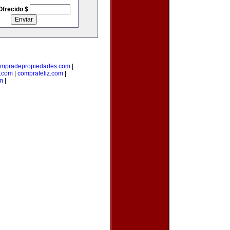
Ofrecido $
mpradepropiedades.com
|
a.com
|
comprafeliz.com
|
m
|