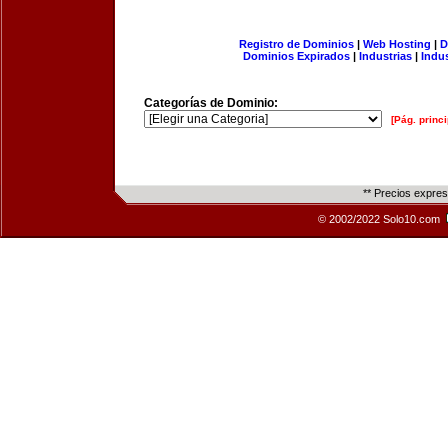
Registro de Dominios
|
Web Hosting
|
D
Dominios Expirados
|
Industrias
|
Indu
Categorías de Dominio:
[Pág. princi
** Precios expre
© 2002/2022 Solo10.com