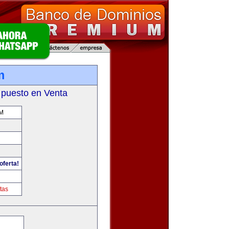
m
 puesto en Venta
M
oferta!
tas