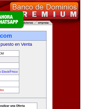
.com
 puesto en Venta
OM
 ElectrÃ³nico
tas
ealizar una Oferta