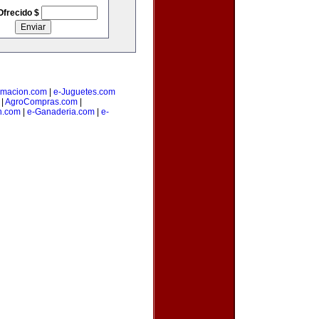
Ofrecido $
amacion.com
|
e-Juguetes.com
|
AgroCompras.com
|
n.com
|
e-Ganaderia.com
|
e-