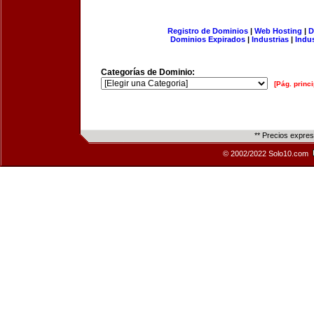
Registro de Dominios
|
Web Hosting
|
D
Dominios Expirados
|
Industrias
|
Indu
Categorías de Dominio:
[Pág. princi
** Precios expre
© 2002/2022 Solo10.com