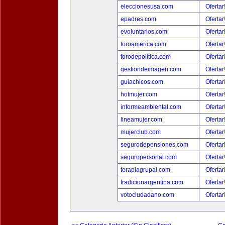
eleccionesusa.com
Ofertar
epadres.com
Ofertar
evoluntarios.com
Ofertar
foroamerica.com
Ofertar
forodepolitica.com
Ofertar
gestiondeimagen.com
Ofertar
guiachicos.com
Ofertar
hotmujer.com
Ofertar
informeambiental.com
Ofertar
lineamujer.com
Ofertar
mujerclub.com
Ofertar
segurodepensiones.com
Ofertar
seguropersonal.com
Ofertar
terapiagrupal.com
Ofertar
tradicionargentina.com
Ofertar
votociudadano.com
Ofertar