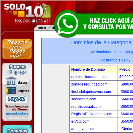
Dominios de la Categoría
42 dominios en esta categ
Mostrando 1 de 42
Nombre de Dominio
Precio
opinionciudadana.com
$2,900.
zonadeseguridad.com
$990.0
fiestadelaprimavera.com
$980.0
sociosclub.com
$660.0
registrosocial.com
$650.0
RegistroDeNombres.com
$600.0
e-Voto.com
$550.0
areajoven.com
Ofertar