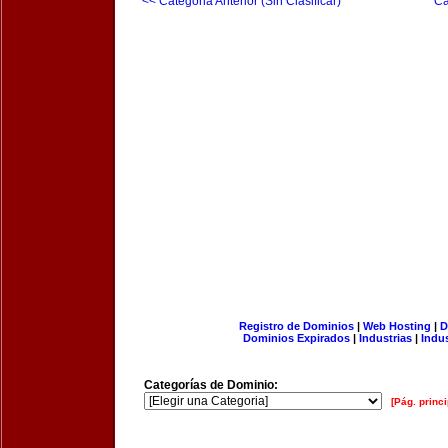
<< Categoria Anterior (Sin Clasificar)
Ca
Registro de Dominios
|
Web Hosting
|
D
Dominios Expirados
|
Industrias
|
Indu
Categorías de Dominio:
[Pág. princi