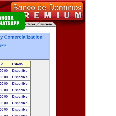
 y Comercializacion
oría.
io
Estado
800.00
Disponible
800.00
Disponible
500.00
Disponible
500.00
Disponible
000.00
Disponible
900.00
Disponible
800.00
Disponible