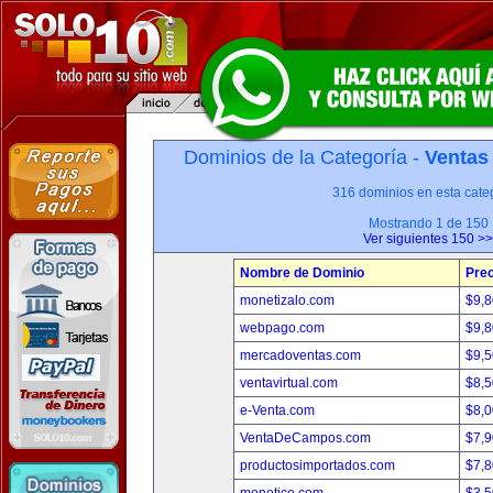
Dominios de la Categoría -
Ventas
316 dominios en esta categ
Mostrando 1 de 150
Ver siguientes 150 >>
Nombre de Dominio
Prec
monetizalo.com
$9,
webpago.com
$9,
mercadoventas.com
$9,
ventavirtual.com
$8,
e-Venta.com
$8,
VentaDeCampos.com
$7,
productosimportados.com
$7,