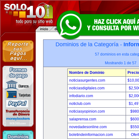
Dominios de la Categoría -
Infor
57 dominios en esta categ
Mostrando 1 de 57
Nombre de Dominio
Precio
noticiasurgentes.com
$10,0
noticiasdigitales.com
$2,50
infodiario.com
$2,00
noticlub.com
$1,49
noticiasyopinion.com
$980
salaprensa.com
$600
novedadesonline.com
$550
boletindeinformacion.com
Ofer