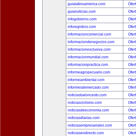
guialatinoamerica.com
Ofer
guianoticias.com
Ofer
infogobierno.com
Ofer
inforegistros.com
Ofer
informacioncomercial.com
Ofer
informaciondenegocios.com
Ofer
informacionexclusiva.com
Ofer
informacionmundial.com
Ofer
informacionpractica.com
Ofer
informeagropecuario.com
Ofer
informeambiental.com
Ofer
informesdemercado.com
Ofer
noticiasbaloncesto.com
Ofer
noticiasciclismo.com
Ofer
noticiasdeeconomia.com
Ofer
noticiasdiarias.com
Ofer
noticiasempresariales.com
Ofer
noticiasendirecto.com
Ofer