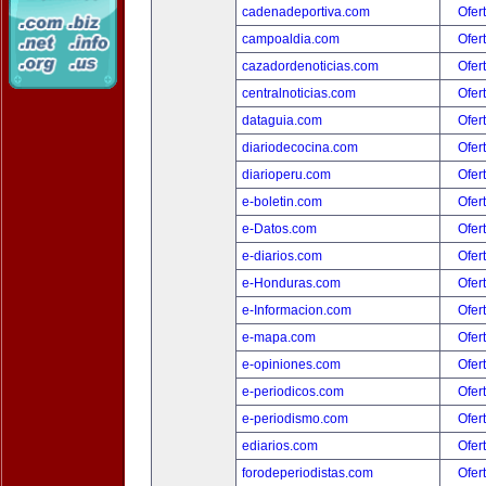
cadenadeportiva.com
Ofer
campoaldia.com
Ofer
cazadordenoticias.com
Ofer
centralnoticias.com
Ofer
dataguia.com
Ofer
diariodecocina.com
Ofer
diarioperu.com
Ofer
e-boletin.com
Ofer
e-Datos.com
Ofer
e-diarios.com
Ofer
e-Honduras.com
Ofer
e-Informacion.com
Ofer
e-mapa.com
Ofer
e-opiniones.com
Ofer
e-periodicos.com
Ofer
e-periodismo.com
Ofer
ediarios.com
Ofer
forodeperiodistas.com
Ofer