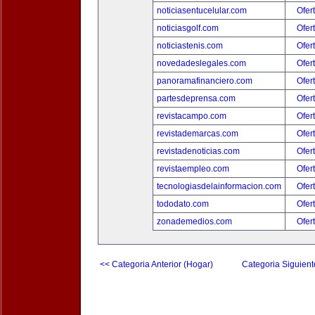
noticiasentucelular.com
Ofer
noticiasgolf.com
Ofer
noticiastenis.com
Ofer
novedadeslegales.com
Ofer
panoramafinanciero.com
Ofer
partesdeprensa.com
Ofer
revistacampo.com
Ofer
revistademarcas.com
Ofer
revistadenoticias.com
Ofer
revistaempleo.com
Ofer
tecnologiasdelainformacion.com
Ofer
tododato.com
Ofer
zonademedios.com
Ofer
<< Categoria Anterior (Hogar)
Categoria Siguient