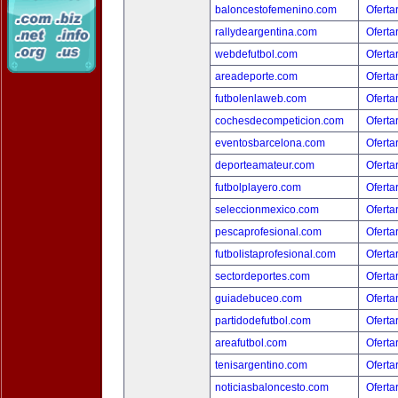
baloncestofemenino.com
Oferta
rallydeargentina.com
Oferta
webdefutbol.com
Oferta
areadeporte.com
Oferta
futbolenlaweb.com
Oferta
cochesdecompeticion.com
Oferta
eventosbarcelona.com
Oferta
deporteamateur.com
Oferta
futbolplayero.com
Oferta
seleccionmexico.com
Oferta
pescaprofesional.com
Oferta
futbolistaprofesional.com
Oferta
sectordeportes.com
Oferta
guiadebuceo.com
Oferta
partidodefutbol.com
Oferta
areafutbol.com
Oferta
tenisargentino.com
Oferta
noticiasbaloncesto.com
Oferta