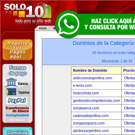
Dominios de la Categoría
45 dominios en esta categ
Mostrando 1 de 45
Nombre de Dominio
Precio
seleccionargentina.com
Oferta
e-tenis.com
Oferta
clubciclista.com
Oferta
gestiondecompetencias.com
Oferta
zonatuerca.com
Oferta
cadenadeportiva.com
Oferta
zonapesquera.com
Oferta
ajedrezargentino.com
Oferta