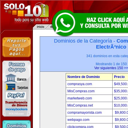
Dominios de la Categoría -
Com
ElectrÃ³nico
341 dominios en esta categ
Mostrando 1 de 150
Ver siguientes 150 >>
Nombre de Dominio
Precio
comprasya.com
$49,500
MisCompras.com
$35,000
marketweb.com
$25,000
MisCompras.net
$10,000
compramayorista.com
$9,800.
webpago.com
$9,800.
clickcompra.com
$9,500.